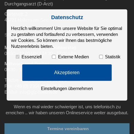
Durchgangsarzt (D-Arzt)
Gartenstr. 2
Datenschutz
45721 Haltern am See
Herzlich willkommen! Um unsere Website für Sie optimal
zu gestalten und fortlaufend zu verbessern, verwenden
SPRECHZEITEN G&F HALTERN AM SEE
wir Cookies. So können wir Ihnen das bestmögliche
Nutzererlebnis bieten.
Montag, Dienstag und Donnerstag
08:30 - 12.00 Uhr | 14:30 - 17:00 Uhr
Essenziell
Externe Medien
Statistik
Mittwoch und Freitag
08:30 - 12.00 Uhr
Akzeptieren
Telefon +49 (0) 2364 50 89 98 0
Fax +49 (0) 2364 50 89 98 8
Einstellungen übernehmen
E-Mail info@gfz-haltern.de
Wenn es mal wieder schwieriger ist, uns telefonisch zu
erreichen .. wir haben unseren Onlineservice weiter ausgebaut.
Termine vereinbaren