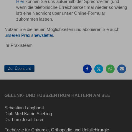
Hier
können Sie uns außerhalb der Sprechzeiten (und
wenn die telefonische Erreichbarkeit mal wieder schwierig
ist) eine Nachricht über unser Online-Formular
zukommen lassen.
Nutzen Sie die neuen Möglichkeiten und abonieren Sie auch
unseren Praxisnewsletter
.
Ihr Praxisteam
Auf
Auf
Auf
Pe
Facebook
Twitter
Whatsa
Ma
teilen
teilen
teilen
em
Zur Übersicht
GELENK- UND FUSSZENTRUM HALTERN AM SEE
Sebastian Langhorst
Dipl.-Med.Katrin Stiebing
Dr. Timo Josef Lorei
Fachärzte für Chirurgie, Orthopädie und Unfallchirurgie