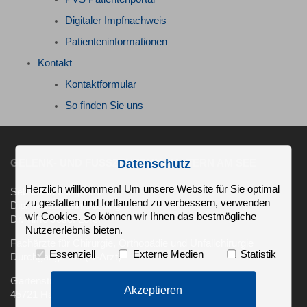
Digitaler Impfnachweis
Patienteninformationen
Kontakt
Kontaktformular
So finden Sie uns
Datenschutz
GELENK- UND FUSSZENTRUM HALTERN AM SEE
Herzlich willkommen! Um unsere Website für Sie optimal
Sebastian Langhorst
zu gestalten und fortlaufend zu verbessern, verwenden
Dipl.-Med.Katrin Stiebing
wir Cookies. So können wir Ihnen das bestmögliche
Dr. Timo Josef Lorei
Nutzererlebnis bieten.
Fachärzte für Chirurgie, Orthopädie und Unfallchirurgie
Essenziell
Externe Medien
Statistik
Durchgangsarzt (D-Arzt)
Gartenstr. 2
Akzeptieren
45721 Haltern am See