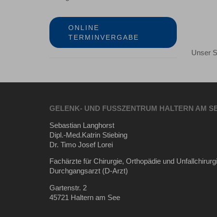
ONLINE
TERMINVERGABE
Unser S
GELENK- UND FUSSZENTRUM HALTERN AM S
Sebastian Langhorst
Dipl.-Med.Katrin Stiebing
Dr. Timo Josef Lorei
Fachärzte für Chirurgie, Orthopädie und Unfallchirurg
Durchgangsarzt (D-Arzt)
Gartenstr. 2
45721 Haltern am See