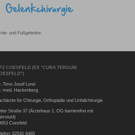
Knie- und Fußgelenke.
FZ COESFELD (EX "CURA TERGUM
OESFELD")
. Timo Josef Lorei
r. med. Hackenberg
chärzte für Chirurgie, Orthopädie und Unfallchirurgie
tter Straße 37 (Ärztehaus 1. OG barrierefrei mit
hrstuhl)
8653 Coesfeld
lefon:
02541 6465