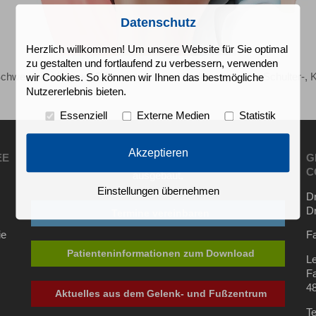
Datenschutz
Herzlich willkommen! Um unsere Website für Sie optimal
zu gestalten und fortlaufend zu verbessern, verwenden
chwerpunkt liegt auf Erkrankungen und Verletzungen der Schulter-, 
wir Cookies. So können wir Ihnen das bestmögliche
Nutzererlebnis bieten.
Essenziell
Externe Medien
Statistik
Wenn es mal wieder schwieriger ist, uns telefonisch zu
Akzeptieren
EE
G
erreichen .. wir haben unseren Onlineservice weiter
C
ausgebaut.
Einstellungen übernehmen
Dr
D
Termine vereinbaren
ie
Fa
Patienteninformationen zum Download
Le
Fa
4
Aktuelles aus dem Gelenk- und Fußzentrum
Te